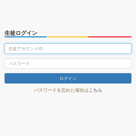
生徒ログイン
生
徒
ア
パ
カ
ス
ウ
ワ
ログイン
ン
ー
パスワードを忘れた場合は
こちら
ト
ド
ID